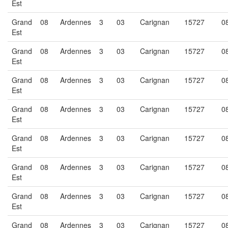
Est
Grand
08
Ardennes
3
03
Carignan
15727
0
Est
Grand
08
Ardennes
3
03
Carignan
15727
0
Est
Grand
08
Ardennes
3
03
Carignan
15727
0
Est
Grand
08
Ardennes
3
03
Carignan
15727
0
Est
Grand
08
Ardennes
3
03
Carignan
15727
0
Est
Grand
08
Ardennes
3
03
Carignan
15727
0
Est
Grand
08
Ardennes
3
03
Carignan
15727
0
Est
Grand
08
Ardennes
3
03
Carignan
15727
0