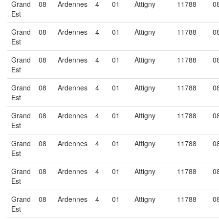
Grand
08
Ardennes
4
01
Attigny
11788
0
Est
Grand
08
Ardennes
4
01
Attigny
11788
0
Est
Grand
08
Ardennes
4
01
Attigny
11788
0
Est
Grand
08
Ardennes
4
01
Attigny
11788
0
Est
Grand
08
Ardennes
4
01
Attigny
11788
0
Est
Grand
08
Ardennes
4
01
Attigny
11788
0
Est
Grand
08
Ardennes
4
01
Attigny
11788
0
Est
Grand
08
Ardennes
4
01
Attigny
11788
0
Est