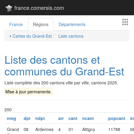
france.comersis.com
France
Régions
Départements
⏴ Cartes du Grand-Est
Liste cantons
Liste des cantons et
communes du Grand-Est
Liste complète des 200 cantons ville par ville, cantons 2025.
Mise à jour permanente.
200
nreg
dpt
ndpt
arr
cant
ncant
popcant
i
Grand
08
Ardennes
4
01
Attigny
11788
0