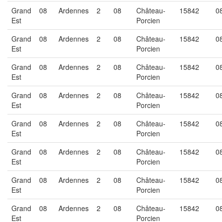
Grand
08
Ardennes
2
08
Château-
15842
0
Est
Porcien
Grand
08
Ardennes
2
08
Château-
15842
0
Est
Porcien
Grand
08
Ardennes
2
08
Château-
15842
0
Est
Porcien
Grand
08
Ardennes
2
08
Château-
15842
0
Est
Porcien
Grand
08
Ardennes
2
08
Château-
15842
0
Est
Porcien
Grand
08
Ardennes
2
08
Château-
15842
0
Est
Porcien
Grand
08
Ardennes
2
08
Château-
15842
0
Est
Porcien
Grand
08
Ardennes
2
08
Château-
15842
0
Est
Porcien