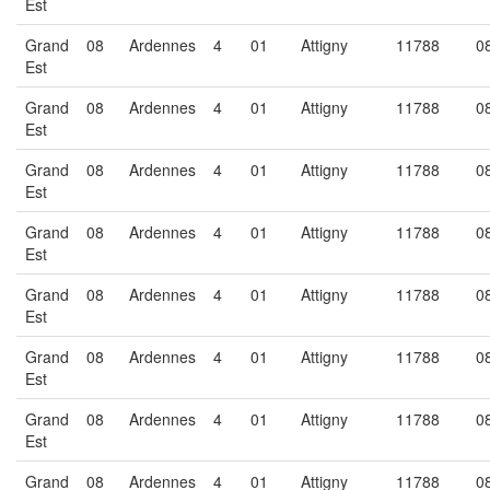
Est
Grand
08
Ardennes
4
01
Attigny
11788
0
Est
Grand
08
Ardennes
4
01
Attigny
11788
0
Est
Grand
08
Ardennes
4
01
Attigny
11788
0
Est
Grand
08
Ardennes
4
01
Attigny
11788
0
Est
Grand
08
Ardennes
4
01
Attigny
11788
0
Est
Grand
08
Ardennes
4
01
Attigny
11788
0
Est
Grand
08
Ardennes
4
01
Attigny
11788
0
Est
Grand
08
Ardennes
4
01
Attigny
11788
0