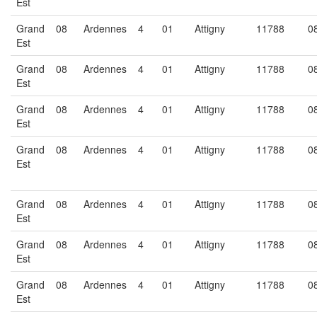
Est
Grand
08
Ardennes
4
01
Attigny
11788
0
Est
Grand
08
Ardennes
4
01
Attigny
11788
0
Est
Grand
08
Ardennes
4
01
Attigny
11788
0
Est
Grand
08
Ardennes
4
01
Attigny
11788
0
Est
Grand
08
Ardennes
4
01
Attigny
11788
0
Est
Grand
08
Ardennes
4
01
Attigny
11788
0
Est
Grand
08
Ardennes
4
01
Attigny
11788
0
Est