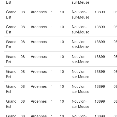
Est
sur-Meuse
Grand
08
Ardennes
1
10
Nouvion-
13899
0
Est
sur-Meuse
Grand
08
Ardennes
1
10
Nouvion-
13899
0
Est
sur-Meuse
Grand
08
Ardennes
1
10
Nouvion-
13899
0
Est
sur-Meuse
Grand
08
Ardennes
1
10
Nouvion-
13899
0
Est
sur-Meuse
Grand
08
Ardennes
1
10
Nouvion-
13899
0
Est
sur-Meuse
Grand
08
Ardennes
1
10
Nouvion-
13899
0
Est
sur-Meuse
Grand
08
Ardennes
1
10
Nouvion-
13899
0
Est
sur-Meuse
Grand
08
Ardennes
1
10
Nouvion-
13899
0