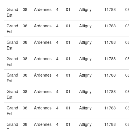
Grand
08
Ardennes
4
01
Attigny
11788
0
Est
Grand
08
Ardennes
4
01
Attigny
11788
0
Est
Grand
08
Ardennes
4
01
Attigny
11788
0
Est
Grand
08
Ardennes
4
01
Attigny
11788
0
Est
Grand
08
Ardennes
4
01
Attigny
11788
0
Est
Grand
08
Ardennes
4
01
Attigny
11788
0
Est
Grand
08
Ardennes
4
01
Attigny
11788
0
Est
Grand
08
Ardennes
4
01
Attigny
11788
0