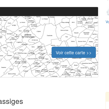
Vo
Voir cette carte >>
assiges