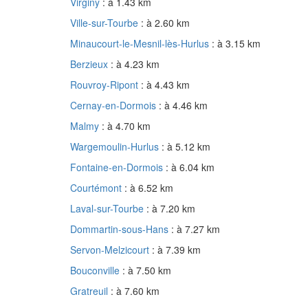
Virginy
: à 1.43 km
Ville-sur-Tourbe
: à 2.60 km
Minaucourt-le-Mesnil-lès-Hurlus
: à 3.15 km
Berzieux
: à 4.23 km
Rouvroy-Ripont
: à 4.43 km
Cernay-en-Dormois
: à 4.46 km
Malmy
: à 4.70 km
Wargemoulin-Hurlus
: à 5.12 km
Fontaine-en-Dormois
: à 6.04 km
Courtémont
: à 6.52 km
Laval-sur-Tourbe
: à 7.20 km
Dommartin-sous-Hans
: à 7.27 km
Servon-Melzicourt
: à 7.39 km
Bouconville
: à 7.50 km
Gratreuil
: à 7.60 km