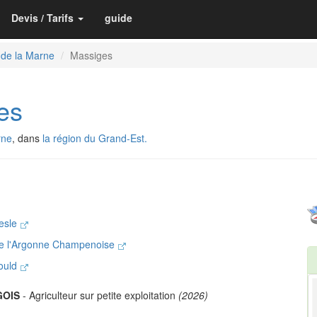
Devis / Tarifs
guide
 de la Marne
Massiges
es
rne
, dans
la région du Grand-Est.
Vesle
e l'Argonne Champenoise
hould
GOIS
- Agriculteur sur petite exploitation
(2026)