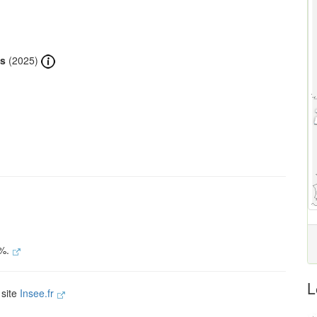
ts
(2025)
 %.
L
 site
Insee.fr