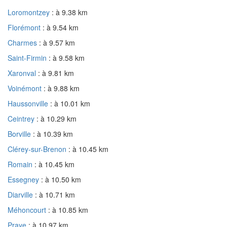
Loromontzey
: à 9.38 km
Florémont
: à 9.54 km
Charmes
: à 9.57 km
Saint-Firmin
: à 9.58 km
Xaronval
: à 9.81 km
Voinémont
: à 9.88 km
Haussonville
: à 10.01 km
Ceintrey
: à 10.29 km
Borville
: à 10.39 km
Clérey-sur-Brenon
: à 10.45 km
Romain
: à 10.45 km
Essegney
: à 10.50 km
Diarville
: à 10.71 km
Méhoncourt
: à 10.85 km
Praye
: à 10.97 km