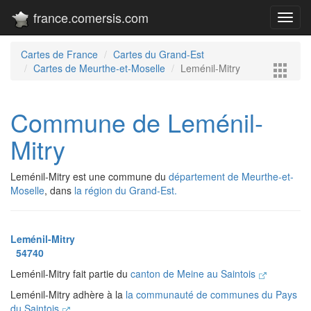
france.comersis.com
Toggl
navig
Cartes de France
Cartes du Grand-Est
Cartes de Meurthe-et-Moselle
Leménil-Mitry
Commune de Leménil-
Mitry
Leménil-Mitry est une commune du
département de Meurthe-et-
Moselle
, dans
la région du Grand-Est.
Leménil-Mitry
54740
Leménil-Mitry fait partie du
canton de Meine au Saintois
Leménil-Mitry adhère à la
la communauté de communes du Pays
du Saintois