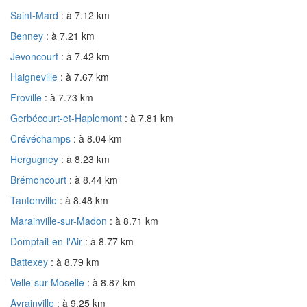
Saint-Mard
: à 7.12 km
Benney
: à 7.21 km
Jevoncourt
: à 7.42 km
Haigneville
: à 7.67 km
Froville
: à 7.73 km
Gerbécourt-et-Haplemont
: à 7.81 km
Crévéchamps
: à 8.04 km
Hergugney
: à 8.23 km
Brémoncourt
: à 8.44 km
Tantonville
: à 8.48 km
Marainville-sur-Madon
: à 8.71 km
Domptail-en-l'Air
: à 8.77 km
Battexey
: à 8.79 km
Velle-sur-Moselle
: à 8.87 km
Avrainville
: à 9.25 km