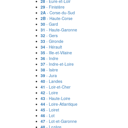
28
- Eure-et-Loir
29
- Finistère
2A
- Corse-du-Sud
2B
- Haute-Corse
30
- Gard
31
- Haute-Garonne
32
- Gers
33
- Gironde
34
- Hérault
35
- Ille-et-Vilaine
36
- Indre
37
- Indre-et-Loire
38
- Isère
39
- Jura
40
- Landes
41
- Loir-et-Cher
42
- Loire
43
- Haute-Loire
44
- Loire-Atlantique
45
- Loiret
46
- Lot
47
- Lot-et-Garonne
48
- Lozère