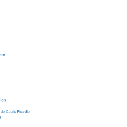
mté
llon
de-Calais-Picardie
s