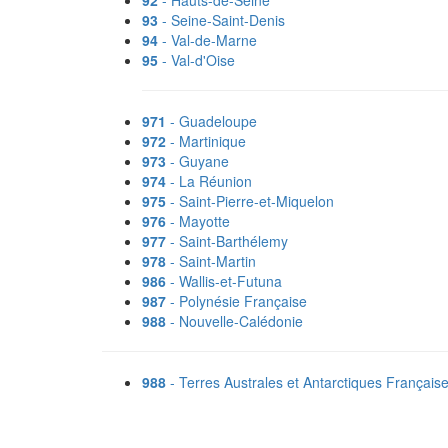
92
- Hauts-de-Seine
93
- Seine-Saint-Denis
94
- Val-de-Marne
95
- Val-d'Oise
971
- Guadeloupe
972
- Martinique
973
- Guyane
974
- La Réunion
975
- Saint-Pierre-et-Miquelon
976
- Mayotte
977
- Saint-Barthélemy
978
- Saint-Martin
986
- Wallis-et-Futuna
987
- Polynésie Française
988
- Nouvelle-Calédonie
988
- Terres Australes et Antarctiques Français