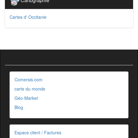
Cartographie
Cartes d' Occitanie
Comersis.com
carte du monde
Géo-Market
Blog
Espace client / Factures