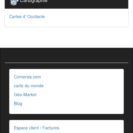
Cartographie
Cartes d' Occitanie
Comersis.com
carte du monde
Géo-Market
Blog
Espace client / Factures