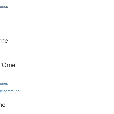
munes
rne
l'Orne
munes
 par commune
ne