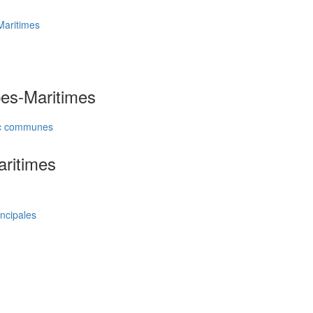
Maritimes
pes-Maritimes
vec communes
aritimes
incipales