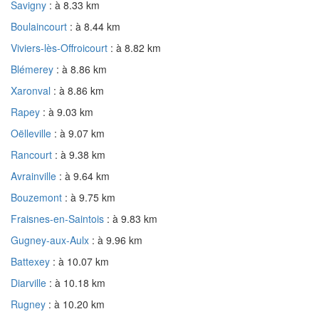
Savigny
: à 8.33 km
Boulaincourt
: à 8.44 km
Viviers-lès-Offroicourt
: à 8.82 km
Blémerey
: à 8.86 km
Xaronval
: à 8.86 km
Rapey
: à 9.03 km
Oëlleville
: à 9.07 km
Rancourt
: à 9.38 km
Avrainville
: à 9.64 km
Bouzemont
: à 9.75 km
Fraisnes-en-Saintois
: à 9.83 km
Gugney-aux-Aulx
: à 9.96 km
Battexey
: à 10.07 km
Diarville
: à 10.18 km
Rugney
: à 10.20 km