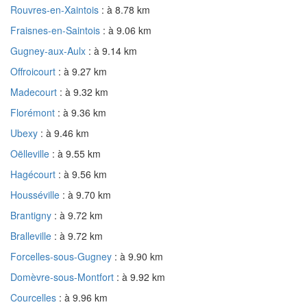
Rouvres-en-Xaintois
: à 8.78 km
Fraisnes-en-Saintois
: à 9.06 km
Gugney-aux-Aulx
: à 9.14 km
Offroicourt
: à 9.27 km
Madecourt
: à 9.32 km
Florémont
: à 9.36 km
Ubexy
: à 9.46 km
Oëlleville
: à 9.55 km
Hagécourt
: à 9.56 km
Housséville
: à 9.70 km
Brantigny
: à 9.72 km
Bralleville
: à 9.72 km
Forcelles-sous-Gugney
: à 9.90 km
Domèvre-sous-Montfort
: à 9.92 km
Courcelles
: à 9.96 km