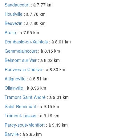
Sandaucourt
: à 7.77 km
Houéville
: à 7.78 km
Beuvezin
: à 7.80 km
Aroffe
: à 7.95 km
Dombasle-en-Xaintois
: à 8.01 km
Gemmelaincourt
: à 8.15 km
Belmont-sur-Vair
: à 8.22 km
Rouvres-la-Chétive
: à 8.30 km
Attignéville
: à 8.51 km
Ollainville
: à 8.96 km
Tramont-Saint-André
: à 9.01 km
Saint-Remimont
: à 9.15 km
Tramont-Lassus
: à 9.19 km
Parey-sous-Montfort
: à 9.49 km
Barville
: à 9.65 km