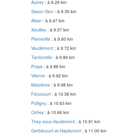
Autrey
: à 9.29 km
Saxon-Sion
: à 9.35 km
Allain
: à 9.47 km
Xeuilley
: à 9.57 km
Pierreville
: à 9.60 km
Vaudémont
: à 9.72 km
Tantonville
: à 9.86 km
Praye
: à 9.88 km
Viterne
: à 9.92 km
Maizières
: à 9.98 km
Fécocourt
: à 10.38 km
Pulligny
: à 10.63 km
Ochey
: à 10.66 km
They-sous-Vaudemont
: à 10.91 km
Gerbécourt-et-Haplemont
: à 11.00 km