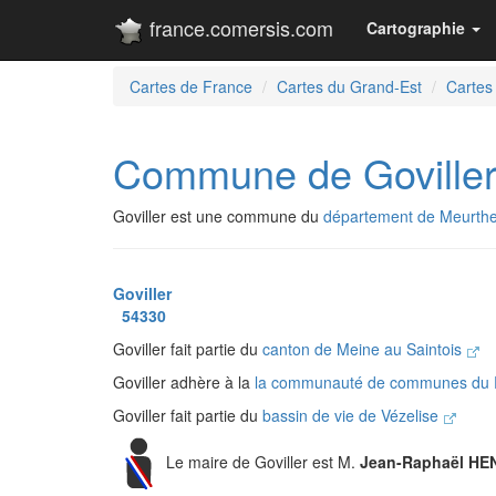
france.comersis.com
Cartographie
Cartes de France
Cartes du Grand-Est
Cartes
Commune de Goville
Goviller est une commune du
département de Meurthe
Goviller
54330
Goviller fait partie du
canton de Meine au Saintois
Goviller adhère à la
la communauté de communes du P
Goviller fait partie du
bassin de vie de Vézelise
Le maire de Goviller est M.
Jean-Raphaël HE