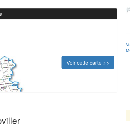
e
Vo
Mo
Voir cette carte >>
viller