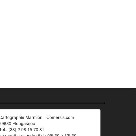
Cartographie Marmion - Comersis.com
29630 Plougasnou
Tel.: (33).2 98 15 70 81
du mardi au vendredi de 09h30 à 12h30