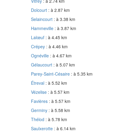
Vitrey
: à 2.74 km
Dolcourt
: à 2.87 km
Selaincourt
: à 3.38 km
Hammeville
: à 3.87 km
Lalœuf
: à 4.45 km
Crépey
: à 4.46 km
Ognéville
: à 4.67 km
Gélaucourt
: à 5.07 km
Parey-Saint-Césaire
: à 5.35 km
Étreval
: à 5.52 km
Vézelise
: à 5.57 km
Favières
: à 5.57 km
Germiny
: à 5.58 km
Thélod
: à 5.78 km
Saulxerotte
: à 6.14 km