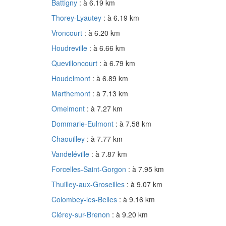
Battigny
: à 6.19 km
Thorey-Lyautey
: à 6.19 km
Vroncourt
: à 6.20 km
Houdreville
: à 6.66 km
Quevilloncourt
: à 6.79 km
Houdelmont
: à 6.89 km
Marthemont
: à 7.13 km
Omelmont
: à 7.27 km
Dommarie-Eulmont
: à 7.58 km
Chaouilley
: à 7.77 km
Vandeléville
: à 7.87 km
Forcelles-Saint-Gorgon
: à 7.95 km
Thuilley-aux-Groseilles
: à 9.07 km
Colombey-les-Belles
: à 9.16 km
Clérey-sur-Brenon
: à 9.20 km