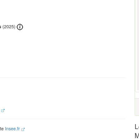
s
(2025)
.
L
ite
Insee.fr
M