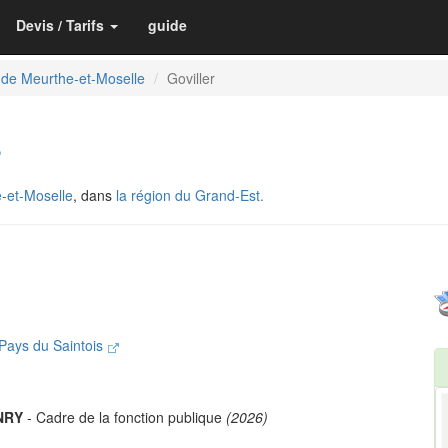
Devis / Tarifs
guide
 de Meurthe-et-Moselle
Goviller
r
-et-Moselle
, dans
la région du Grand-Est.
ays du Saintois
NRY
- Cadre de la fonction publique
(2026)