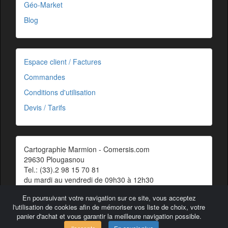
Géo-Market
Blog
Espace client / Factures
Commandes
Conditions d'utilisation
Devis / Tarifs
Cartographie Marmion - Comersis.com
29630 Plougasnou
Tel.: (33).2 98 15 70 81
du mardi au vendredi de 09h30 à 12h30
Siret : 387 676 828 00057
En poursuivant votre navigation sur ce site, vous acceptez
Contact
l'utilisation de cookies afin de mémoriser vos liste de choix, votre
panier d'achat et vous garantir la meilleure navigation possible.