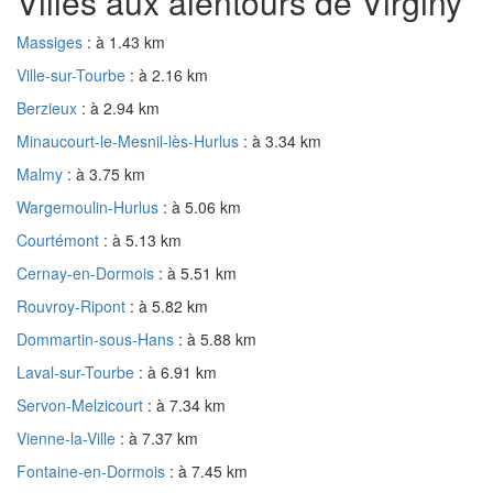
Villes aux alentours de Virginy
Massiges
: à 1.43 km
Ville-sur-Tourbe
: à 2.16 km
Berzieux
: à 2.94 km
Minaucourt-le-Mesnil-lès-Hurlus
: à 3.34 km
Malmy
: à 3.75 km
Wargemoulin-Hurlus
: à 5.06 km
Courtémont
: à 5.13 km
Cernay-en-Dormois
: à 5.51 km
Rouvroy-Ripont
: à 5.82 km
Dommartin-sous-Hans
: à 5.88 km
Laval-sur-Tourbe
: à 6.91 km
Servon-Melzicourt
: à 7.34 km
Vienne-la-Ville
: à 7.37 km
Fontaine-en-Dormois
: à 7.45 km