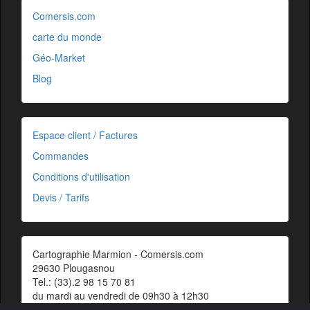
Comersis.com
carte du monde
Géo-Market
Blog
Espace client / Factures
Commandes
Conditions d'utilisation
Devis / Tarifs
Cartographie Marmion - Comersis.com
29630 Plougasnou
Tel.: (33).2 98 15 70 81
du mardi au vendredi de 09h30 à 12h30
Siret : 387 676 828 00057