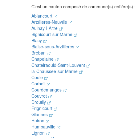
C'est un canton composé de commune(s) entière(s) :
Ablancourt
Arzillieres-Neuville
Aulnay-l-Aitre
Bignicourt-sur-Marne
Blacy
Blaise-sous-Arzillieres
Breban
Chapelaine
Chatelraould-Saint-Louvent
la-Chaussee-sur-Marne
Coole
Corbeil
Courdemanges
Couvrot
Drouilly
Frignicourt
Glannes
Huiron
Humbauville
Lignon