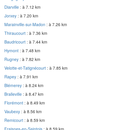
Diarville
: à 7.12 km
Jorxey
: à 7.20 km
Marainville-sur-Madon
: à 7.26 km
Thiraucourt
: à 7.36 km
Baudricourt
: à 7.44 km
Hymont
: à 7.48 km
Rugney
: à 7.82 km
Velotte-et-Tatignécourt
: à 7.85 km
Rapey
: à 7.91 km
Blémerey
: à 8.24 km
Bralleville
: à 8.47 km
Florémont
: à 8.49 km
Vaubexy
: à 8.56 km
Remicourt
: à 8.59 km
Fraisnes-en-Saintois
: à 8.59 km