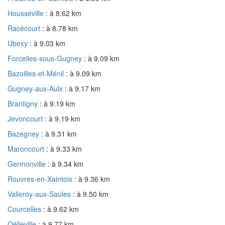
Housséville
: à 8.62 km
Racécourt
: à 8.78 km
Ubexy
: à 9.03 km
Forcelles-sous-Gugney
: à 9.09 km
Bazoilles-et-Ménil
: à 9.09 km
Gugney-aux-Aulx
: à 9.17 km
Brantigny
: à 9.19 km
Jevoncourt
: à 9.19 km
Bazegney
: à 9.31 km
Maroncourt
: à 9.33 km
Germonville
: à 9.34 km
Rouvres-en-Xaintois
: à 9.36 km
Valleroy-aux-Saules
: à 9.50 km
Courcelles
: à 9.62 km
Oëlleville
: à 9.77 km