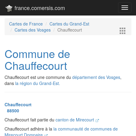
france.comersis.com
Toggl
navig
Cartes de France
Cartes du Grand-Est
Cartes des Vosges
Chauffecourt
Commune de
Chauffecourt
Chauffecourt est une commune du
département des Vosges
,
dans
la région du Grand-Est.
Chauffecourt
88500
Chauffecourt fait partie du
canton de Mirecourt
Chauffecourt adhère à la
la communauté de communes de
Mirecourt Dompaire