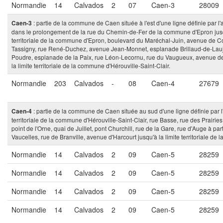
Normandie
14
Calvados
2
07
Caen-3
28009
: partie de la commune de Caen située à l'est d'une ligne définie par l'a
Caen-3
dans le prolongement de la rue du Chemin-de-Fer de la commune d'Epron jusq
territoriale de la commune d'Epron, boulevard du Maréchal-Juin, avenue de C
Tassigny, rue René-Duchez, avenue Jean-Monnet, esplanade Brillaud-de-Lauj
Poudre, esplanade de la Paix, rue Léon-Lecornu, rue du Vaugueux, avenue de l
la limite territoriale de la commune d'Hérouville-Saint-Clair.
Normandie
203
Calvados
-
08
Caen-4
27679
: partie de la commune de Caen située au sud d'une ligne définie par l'a
Caen-4
territoriale de la commune d'Hérouville-Saint-Clair, rue Basse, rue des Prairie
point de l'Orne, quai de Juillet, pont Churchill, rue de la Gare, rue d'Auge à pa
Vaucelles, rue de Branville, avenue d'Harcourt jusqu'à la limite territoriale d
Normandie
14
Calvados
2
09
Caen-5
28259
Normandie
14
Calvados
2
09
Caen-5
28259
Normandie
14
Calvados
2
09
Caen-5
28259
Normandie
14
Calvados
2
09
Caen-5
28259