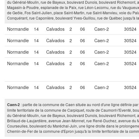
du Général-Moulin, rue de Bayeux, boulevard Dunois, boulevard Richemont, a
Magasin-à-Poudre, esplanade de la Paix, rue Léon-Lecornu, rue du Vaugueux,
de Geôle, Fos Saint-Julien, place Saint-Martin, rue Saint-Manvieu, voie du Pal
Conquérant, rue Caponière, boulevard Yves-Guillou, rue de Québec jusqu'à la 
Normandie
14
Calvados
2
06
Caen-2
30524
Normandie
14
Calvados
2
06
Caen-2
30524
Normandie
14
Calvados
2
06
Caen-2
30524
Normandie
14
Calvados
2
06
Caen-2
30524
Normandie
14
Calvados
2
06
Caen-2
30524
: partie de la commune de Caen située au nord d'une ligne définie par l'
Caen-2
limite territoriale de la commune de Carpiquet, route de Caumont-l'Eventé, 
du Général-Moulin, rue de Bayeux, boulevard Dunois, boulevard Richemont, 
Brillaud-de-Laujardière, avenue Jean-Monnet, rue René-Duchez, avenue du M
Courseulles, boulevard du Maréchal-Juin, une ligne droite dans le prolongem
Chemin-de-Fer de la commune d'Epron jusqu'à la limite territoriale de la com