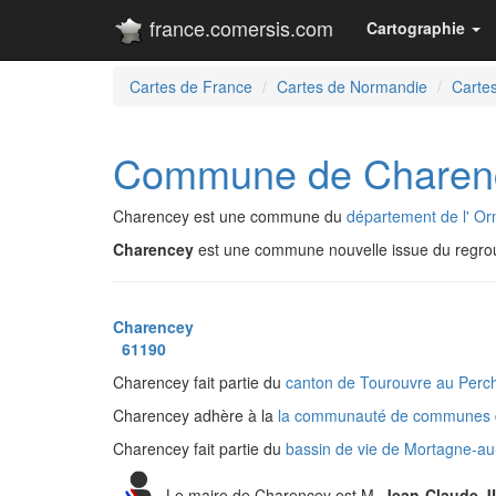
france.comersis.com
Cartographie
Cartes de France
Cartes de Normandie
Cartes
Commune de Charen
Charencey est une commune du
département de l' Or
Charencey
est une commune nouvelle issue du regr
Charencey
61190
Charencey fait partie du
canton de Tourouvre au Per
Charencey adhère à la
la communauté de communes 
Charencey fait partie du
bassin de vie de Mortagne-a
Le maire de Charencey est M.
Jean-Claude 