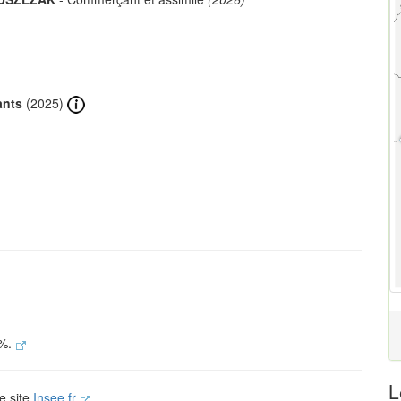
ants
(2025)
 %.
L
le site
Insee.fr