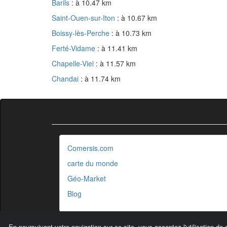
Barils
: à 10.47 km
Saint-Ouen-sur-Iton
: à 10.67 km
Boissy-lès-Perche
: à 10.73 km
Ferté-Vidame
: à 11.41 km
Chapelle-Viel
: à 11.57 km
Chandai
: à 11.74 km
Comersis.com
carte du monde
Géo-Market
Blog
En poursuivant votre navigation sur ce site, vous acceptez l'utilisation de 