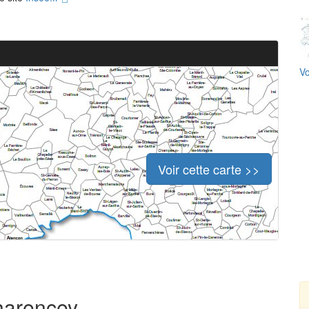
Vo
Voir cette carte >>
Charencey