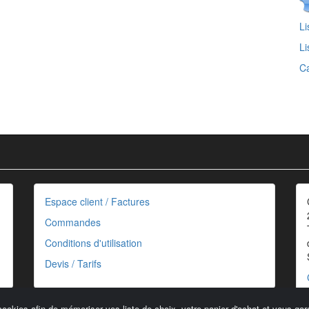
Li
Li
C
Espace client / Factures
Commandes
Conditions d'utilisation
Devis / Tarifs
cookies afin de mémoriser vos liste de choix, votre panier d'achat et vous gara