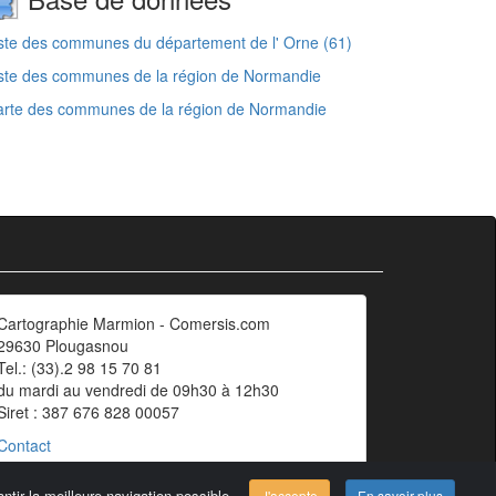
ste des communes du département de l' Orne (61)
ste des communes de la région de Normandie
arte des communes de la région de Normandie
Cartographie Marmion - Comersis.com
29630 Plougasnou
Tel.: (33).2 98 15 70 81
du mardi au vendredi de 09h30 à 12h30
Siret : 387 676 828 00057
Contact
ntir la meilleure navigation possible.
J'accepte
En savoir plus