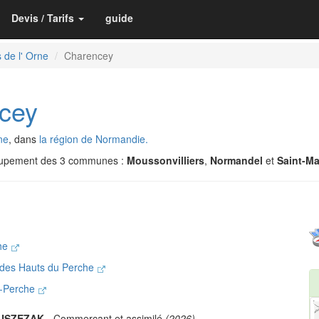
Devis / Tarifs
guide
 de l' Orne
Charencey
cey
ne
, dans
la région de Normandie.
oupement des 3 communes :
Moussonvilliers
,
Normandel
et
Saint-Ma
che
des Hauts du Perche
u-Perche
JUSZEZAK
- Commerçant et assimilé
(2026)