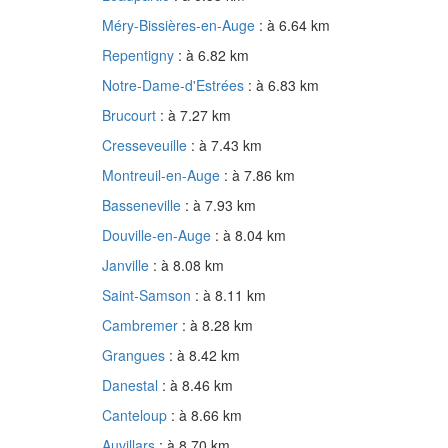
Méry-Bissières-en-Auge
: à 6.64 km
Repentigny
: à 6.82 km
Notre-Dame-d'Estrées
: à 6.83 km
Brucourt
: à 7.27 km
Cresseveuille
: à 7.43 km
Montreuil-en-Auge
: à 7.86 km
Basseneville
: à 7.93 km
Douville-en-Auge
: à 8.04 km
Janville
: à 8.08 km
Saint-Samson
: à 8.11 km
Cambremer
: à 8.28 km
Grangues
: à 8.42 km
Danestal
: à 8.46 km
Canteloup
: à 8.66 km
Auvillars
: à 8.70 km