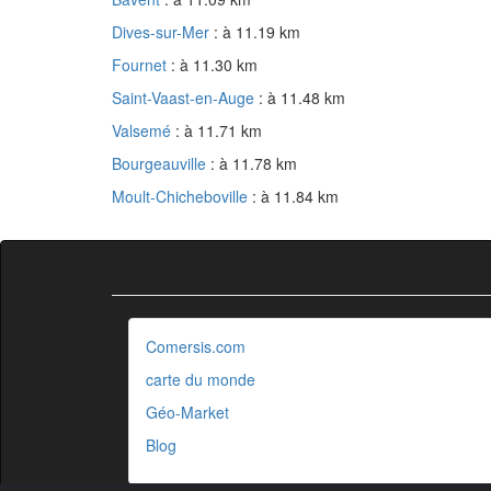
Dives-sur-Mer
: à 11.19 km
Fournet
: à 11.30 km
Saint-Vaast-en-Auge
: à 11.48 km
Valsemé
: à 11.71 km
Bourgeauville
: à 11.78 km
Moult-Chicheboville
: à 11.84 km
Comersis.com
carte du monde
Géo-Market
Blog