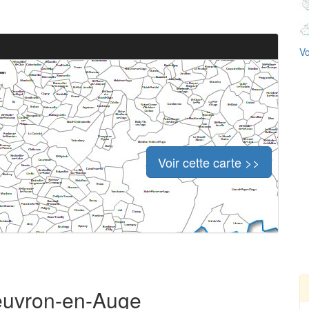
Vo
Voir cette carte >>
Beuvron-en-Auge