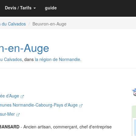
Devis / Tarifs
guide
s du Calvados
Beuvron-en-Auge
n-en-Auge
du Calvados
, dans
la région de Normandie.
lée d’Auge
munes Normandie-Cabourg-Pays d'Auge
-sur-Mer
 BANSARD
- Ancien artisan, commerçant, chef d'entreprise