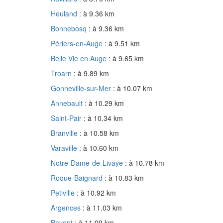
Heuland
: à 9.36 km
Bonnebosq
: à 9.36 km
Périers-en-Auge
: à 9.51 km
Belle Vie en Auge
: à 9.65 km
Troarn
: à 9.89 km
Gonneville-sur-Mer
: à 10.07 km
Annebault
: à 10.29 km
Saint-Pair
: à 10.34 km
Branville
: à 10.58 km
Varaville
: à 10.60 km
Notre-Dame-de-Livaye
: à 10.78 km
Roque-Baignard
: à 10.83 km
Petiville
: à 10.92 km
Argences
: à 11.03 km
Bavent
: à 11.09 km