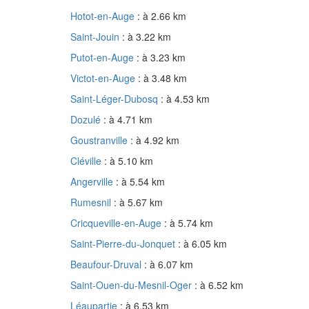
Hotot-en-Auge
: à 2.66 km
Saint-Jouin
: à 3.22 km
Putot-en-Auge
: à 3.23 km
Victot-en-Auge
: à 3.48 km
Saint-Léger-Dubosq
: à 4.53 km
Dozulé
: à 4.71 km
Goustranville
: à 4.92 km
Cléville
: à 5.10 km
Angerville
: à 5.54 km
Rumesnil
: à 5.67 km
Cricqueville-en-Auge
: à 5.74 km
Saint-Pierre-du-Jonquet
: à 6.05 km
Beaufour-Druval
: à 6.07 km
Saint-Ouen-du-Mesnil-Oger
: à 6.52 km
Léaupartie
: à 6.53 km