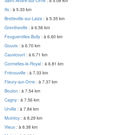
Saint-André-sur-Orne
: à 5.08 km
Ifs
: à 5.33 km
Bretteville-sur-Laize
: à 5.35 km
Grentheville
: à 6.56 km
Feuguerolles-Bully
: à 6.60 km
Gouvix
: à 6.70 km
Cauvicourt
: à 6.71 km
Cormelles-le-Royal
: à 6.81 km
Frénouville
: à 7.33 km
Fleury-sur-Orne
: à 7.37 km
Boulon
: à 7.54 km
Cagny
: à 7.56 km
Urville
: à 7.84 km
Mutrécy
: à 8.29 km
Vieux
: à 8.38 km