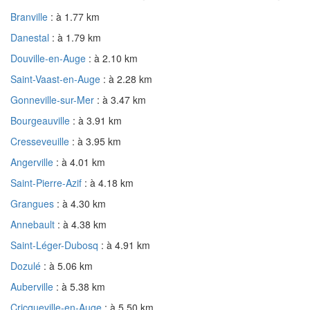
Branville
: à 1.77 km
Danestal
: à 1.79 km
Douville-en-Auge
: à 2.10 km
Saint-Vaast-en-Auge
: à 2.28 km
Gonneville-sur-Mer
: à 3.47 km
Bourgeauville
: à 3.91 km
Cresseveuille
: à 3.95 km
Angerville
: à 4.01 km
Saint-Pierre-Azif
: à 4.18 km
Grangues
: à 4.30 km
Annebault
: à 4.38 km
Saint-Léger-Dubosq
: à 4.91 km
Dozulé
: à 5.06 km
Auberville
: à 5.38 km
Cricqueville-en-Auge
: à 5.50 km