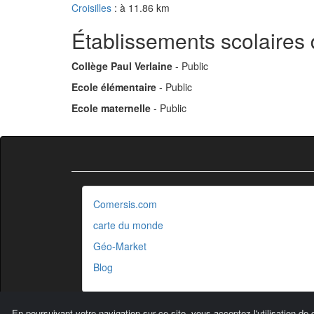
Croisilles
: à 11.86 km
Établissements scolaires 
Collège Paul Verlaine
- Public
Ecole élémentaire
- Public
Ecole maternelle
- Public
Comersis.com
carte du monde
Géo-Market
Blog
En poursuivant votre navigation sur ce site, vous acceptez l'utilisation de 