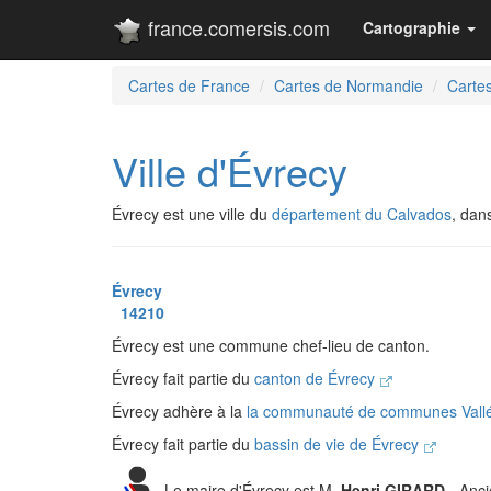
france.comersis.com
Cartographie
Cartes de France
Cartes de Normandie
Carte
Ville d'Évrecy
Évrecy est une ville du
département du Calvados
, dan
Évrecy
14210
Évrecy est une commune chef-lieu de canton.
Évrecy fait partie du
canton de Évrecy
Évrecy adhère à la
la communauté de communes Vallée
Évrecy fait partie du
bassin de vie de Évrecy
Le maire d'Évrecy est M.
Henri GIRARD
- Anc