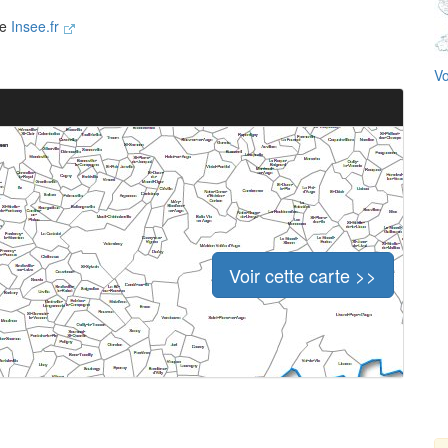
te
Insee.fr
Vo
Voir cette carte >>