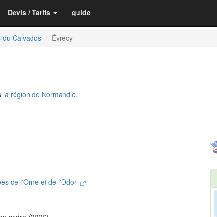
Devis / Tarifs
guide
s du Calvados
Évrecy
s
la région de Normandie.
s de l'Orne et de l'Odon
ien cadre
(2026)