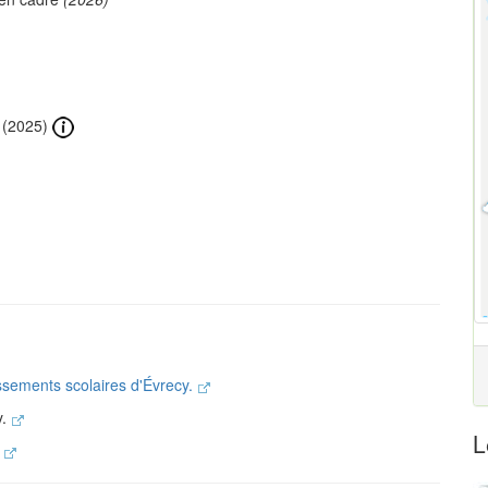
(2025)
issements scolaires d'Évrecy.
y.
L
.