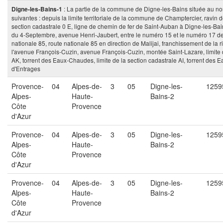
: La partie de la commune de Digne-les-Bains située au nord 
Digne-les-Bains-1
suivantes : depuis la limite territoriale de la commune de Champtercier, ravin d
section cadastrale 0 E, ligne de chemin de fer de Saint-Auban à Digne-les-Ba
du 4-Septembre, avenue Henri-Jaubert, entre le numéro 15 et le numéro 17 de l
nationale 85, route nationale 85 en direction de Malijai, franchissement de la 
l'avenue François-Cuzin, avenue François-Cuzin, montée Saint-Lazare, limite de
AK, torrent des Eaux-Chaudes, limite de la section cadastrale AI, torrent des E
d'Entrages
Provence-
04
Alpes-de-
3
05
Digne-les-
1259
Alpes-
Haute-
Bains-2
Côte
Provence
d'Azur
Provence-
04
Alpes-de-
3
05
Digne-les-
1259
Alpes-
Haute-
Bains-2
Côte
Provence
d'Azur
Provence-
04
Alpes-de-
3
05
Digne-les-
1259
Alpes-
Haute-
Bains-2
Côte
Provence
d'Azur