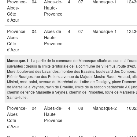
Provence-
04
Alpes-de-
4
07
Manosque-1
1243
Alpes-
Haute-
Côte
Provence
d'Azur
Provence-
04
Alpes-de-
4
07
Manosque-1
1243
Alpes-
Haute-
Côte
Provence
d'Azur
: La partie de la commune de Manosque située au sud et à l'ouest d
Manosque-1
suivantes : depuis la limite territoriale de la commune de Villemus, route d'A
Mure, boulevard des Lavandes, montée des Bassins, boulevard des Combes, ru
Elémir-Bourges, rue des Potiers, avenue du Majoral-Mestre-Raoul-Arnaud, all
Mistral, rond-point, avenue du Maréchal-de-Lattre-de-Tassigny, place Damase-
de Marseille à Veynes, ravin de Drouille, limite de la section cadastrale AX j
chemin de fer de Marseille à Veynes, chemin de Pimoutier, route de Marseille D
Sainte-Tulle.
Provence-
04
Alpes-de-
4
08
Manosque-2
1032
Alpes-
Haute-
Côte
Provence
d'Azur