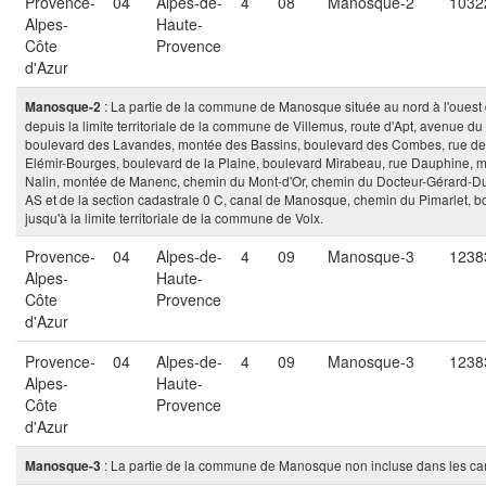
Provence-
04
Alpes-de-
4
08
Manosque-2
1032
Alpes-
Haute-
Côte
Provence
d'Azur
: La partie de la commune de Manosque située au nord à l'ouest d'u
Manosque-2
depuis la limite territoriale de la commune de Villemus, route d'Apt, avenue 
boulevard des Lavandes, montée des Bassins, boulevard des Combes, rue des 
Elémir-Bourges, boulevard de la Plaine, boulevard Mirabeau, rue Dauphine, 
Nalin, montée de Manenc, chemin du Mont-d'Or, chemin du Docteur-Gérard-Durbe
AS et de la section cadastrale 0 C, canal de Manosque, chemin du Pimarlet, 
jusqu'à la limite territoriale de la commune de Volx.
Provence-
04
Alpes-de-
4
09
Manosque-3
1238
Alpes-
Haute-
Côte
Provence
d'Azur
Provence-
04
Alpes-de-
4
09
Manosque-3
1238
Alpes-
Haute-
Côte
Provence
d'Azur
: La partie de la commune de Manosque non incluse dans les c
Manosque-3