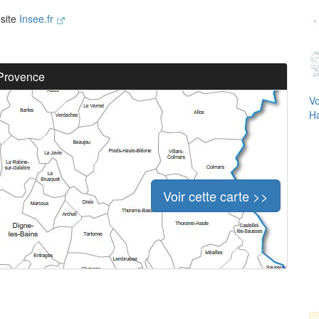
 site
Insee.fr
-Provence
Vo
Ha
Voir cette carte >>