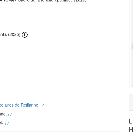
ants
(2025)
colaires de Reillanne.
anne.
L
 %.
H