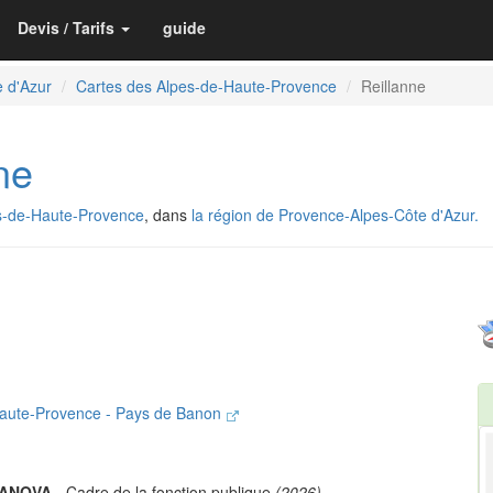
Devis / Tarifs
guide
 d'Azur
Cartes des Alpes-de-Haute-Provence
Reillanne
ne
s-de-Haute-Provence
, dans
la région de Provence-Alpes-Côte d'Azur.
ute-Provence - Pays de Banon
RANOVA
- Cadre de la fonction publique
(2026)