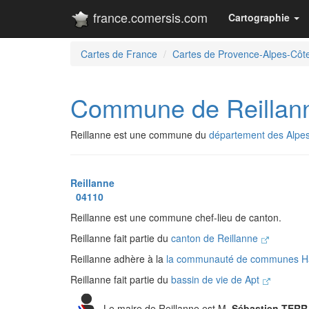
france.comersis.com
Cartographie
Cartes de France
Cartes de Provence-Alpes-Côte
Commune de Reillan
Reillanne est une commune du
département des Alpe
Reillanne
04110
Reillanne est une commune chef-lieu de canton.
Reillanne fait partie du
canton de Reillanne
Reillanne adhère à la
la communauté de communes Ha
Reillanne fait partie du
bassin de vie de Apt
Le maire de Reillanne est M.
Sébastien TER