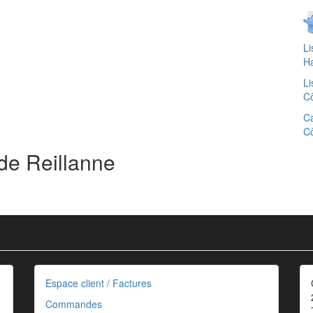
Li
Ha
Li
Cô
Ca
Cô
de Reillanne
Espace client / Factures
Commandes