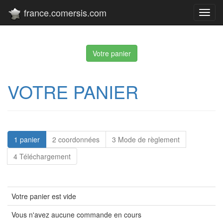
france.comersis.com
Toggl
navig
Votre panier
VOTRE PANIER
1 panier
2 coordonnées
3 Mode de règlement
4 Téléchargement
Votre panier est vide
Vous n'avez aucune commande en cours