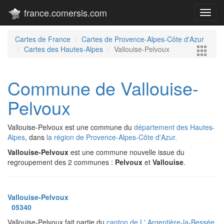
france.comersis.com
Toggl
navig
Cartes de France
Cartes de Provence-Alpes-Côte d'Azur
Cartes des Hautes-Alpes
Vallouise-Pelvoux
Commune de Vallouise-
Pelvoux
Vallouise-Pelvoux est une commune du
département des Hautes-
Alpes
, dans
la région de Provence-Alpes-Côte d'Azur.
Vallouise-Pelvoux
est une commune nouvelle issue du
regroupement des 2 communes :
Pelvoux
et
Vallouise
.
Vallouise-Pelvoux
05340
Vallouise-Pelvoux fait partie du
canton de L' Argentière-la-Bessée