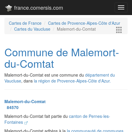
france.comersis.com
Toggl
navig
Cartes de France
Cartes de Provence-Alpes-Côte d'Azur
Cartes du Vaucluse
Malemort-du-Comtat
Commune de Malemort-
du-Comtat
Malemort-du-Comtat est une commune du
département du
Vaucluse
, dans
la région de Provence-Alpes-Côte d'Azur.
Malemort-du-Comtat
84570
Malemort-du-Comtat fait partie du
canton de Pernes-les-
Fontaines
Malemort-du-Comtat adhère à la
la communauté de communes