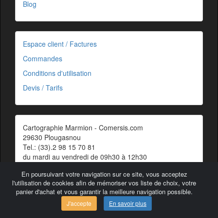
Blog
Espace client / Factures
Commandes
Conditions d'utilisation
Devis / Tarifs
Cartographie Marmion - Comersis.com
29630 Plougasnou
Tel.: (33).2 98 15 70 81
du mardi au vendredi de 09h30 à 12h30
Siret : 387 676 828 00057
En poursuivant votre navigation sur ce site, vous acceptez
Contact
l'utilisation de cookies afin de mémoriser vos liste de choix, votre
panier d'achat et vous garantir la meilleure navigation possible.
J'accepte
En savoir plus