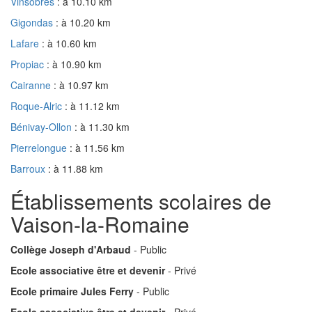
Vinsobres
: à 10.10 km
Gigondas
: à 10.20 km
Lafare
: à 10.60 km
Propiac
: à 10.90 km
Cairanne
: à 10.97 km
Roque-Alric
: à 11.12 km
Bénivay-Ollon
: à 11.30 km
Pierrelongue
: à 11.56 km
Barroux
: à 11.88 km
Établissements scolaires de
Vaison-la-Romaine
Collège Joseph d'Arbaud
- Public
Ecole associative être et devenir
- Privé
Ecole primaire Jules Ferry
- Public
Ecole associative être et devenir
- Privé