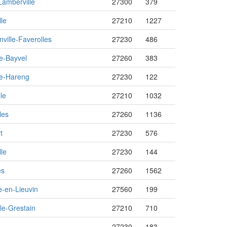
Lamberville
27300
379
lle
27210
1227
nville-Faverolles
27230
486
e-Bayvel
27260
383
le-Hareng
27230
122
le
27210
1032
les
27260
1136
t
27230
576
lle
27230
144
es
27260
1562
e-en-Lieuvin
27560
199
lle-Grestain
27210
710
27230
183