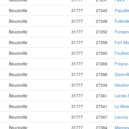
Beuzeville
31777
27243
Fiquefle
Beuzeville
31777
27248
Follevill
Beuzeville
31777
27252
Fontain
Beuzeville
31777
27258
Fort-Mov
Beuzeville
31777
27260
Foulbe
Beuzeville
31777
27269
Fresne-
Beuzeville
31777
27286
Givervil
Beuzeville
31777
27334
Heudrev
Beuzeville
31777
27361
Lande-S
Beuzeville
31777
27541
Le Mesn
Beuzeville
31777
27367
Lieurey
Beuzeville
31777
27384
Mannevi