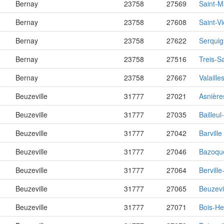
Bernay
23758
27569
Saint-Ma
Bernay
23758
27608
Saint-Vi
Bernay
23758
27622
Serquig
Bernay
23758
27516
Treis-S
Bernay
23758
27667
Valaille
Beuzeville
31777
27021
Asnière
Beuzeville
31777
27035
Bailleul
Beuzeville
31777
27042
Barville
Beuzeville
31777
27046
Bazoqu
Beuzeville
31777
27064
Berville
Beuzeville
31777
27065
Beuzevi
Beuzeville
31777
27071
Bois-Hel