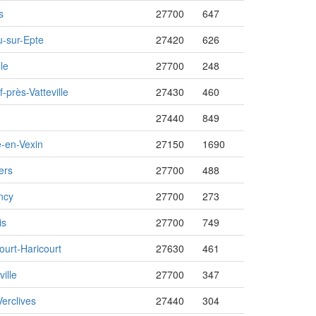
s
27700
647
-sur-Epte
27420
626
le
27700
248
-près-Vatteville
27430
460
27440
849
e-en-Vexin
27150
1690
ers
27700
488
ncy
27700
273
is
27700
749
urt-Haricourt
27630
461
ille
27700
347
Verclives
27440
304