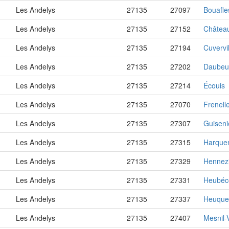
Les Andelys
27135
27097
Bouafle
Les Andelys
27135
27152
Château
Les Andelys
27135
27194
Cuvervil
Les Andelys
27135
27202
Daubeuf
Les Andelys
27135
27214
Écouis
Les Andelys
27135
27070
Frenell
Les Andelys
27135
27307
Guiseni
Les Andelys
27135
27315
Harque
Les Andelys
27135
27329
Hennez
Les Andelys
27135
27331
Heubéco
Les Andelys
27135
27337
Heuquev
Les Andelys
27135
27407
Mesnil-