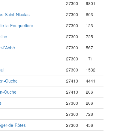
27300
9801
s-Saint-Nicolas
27300
603
lle-la-Fouquetière
27300
123
pine
27300
725
e-l'Abbé
27300
567
27300
171
al
27300
1532
-en-Ouche
27410
4441
en-Ouche
27410
206
e
27300
206
27300
728
éger-de-Rôtes
27300
456