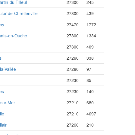
rtin-du-Tilleul
27300
245
ctor-de-Chrétienville
27300
439
ny
27470
1772
ants-en-Ouche
27300
1334
s
27300
409
s
27260
338
-la-Vallée
27260
97
27230
85
es
27230
140
-sur-Mer
27210
680
lle
27210
4697
lain
27260
210