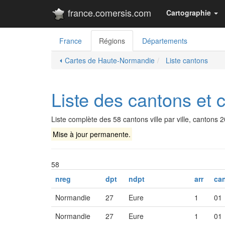
france.comersis.com
Cartographie
France
Régions
Départements
⏴ Cartes de Haute-Normandie
Liste cantons
Liste des cantons e
Liste complète des 58 cantons ville par ville, cantons 
Mise à jour permanente.
58
nreg
dpt
ndpt
arr
ca
Normandie
27
Eure
1
01
Normandie
27
Eure
1
01