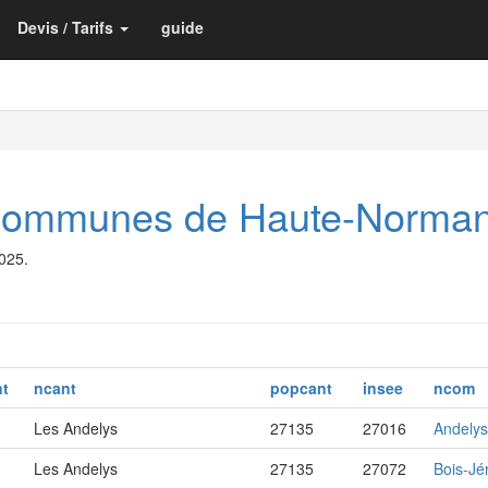
Devis / Tarifs
guide
t communes de Haute-Norma
2025.
nt
ncant
popcant
insee
ncom
Les Andelys
27135
27016
Andelys
Les Andelys
27135
27072
Bois-Jé