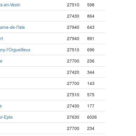
s-en-Vexin
27510
598
27430
864
ame-de-l'Isle
27940
643
rt
27940
891
ny-l'Orgueilleux
27510
696
te
27700
236
27420
344
27700
143
27510
575
le
27430
177
ur-Epte
27630
6026
27700
234