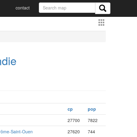
contact
ndie
cp
pop
27700
7822
rôme-Saint-Ouen
27620
744