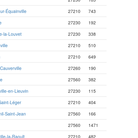
ur-Équainville
27210
743
e
27230
192
e-la-Louvet
27230
338
ille
27210
510
c
27210
649
Cauverville
27260
190
le
27560
382
ille-en-Lieuvin
27230
115
aint-Léger
27210
404
il-Saint-Jean
27560
166
27560
1471
lle-la-Raoult
27210
482