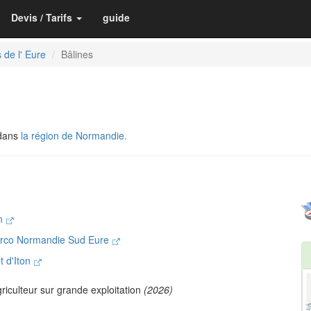
Devis / Tarifs
guide
 de l' Eure
Bâlines
 dans
la région de Normandie.
on
rco Normandie Sud Eure
t d'Iton
riculteur sur grande exploitation
(2026)