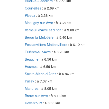
Rueil-la-Gadelière
: à 2.58 km
Courteilles
: à 2.69 km
Piseux
: à 3.36 km
Montigny-sur-Avre
: à 3.68 km
Verneuil d'Avre et d'Iton
: à 3.68 km
Bérou-la-Mulotière
: à 5.40 km
Fessanvilliers-Mattanvilliers
: à 6.12 km
Tillières-sur-Avre
: à 6.23 km
Beauche
: à 6.56 km
Hosmes
: à 6.59 km
Sainte-Marie-d'Attez
: à 6.84 km
Pullay
: à 7.37 km
Mandres
: à 8.05 km
Breux-sur-Avre
: à 8.16 km
Revercourt
: à 8.30 km