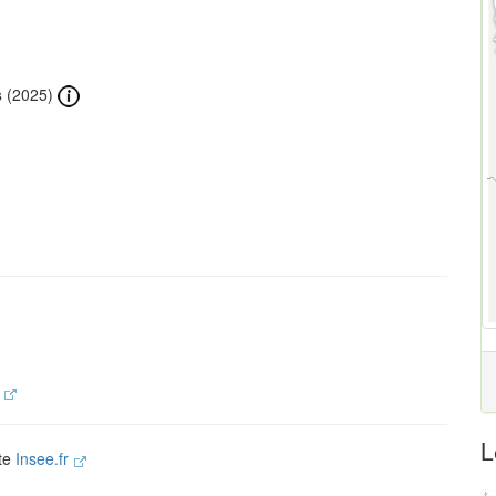
s
(2025)
.
L
ite
Insee.fr