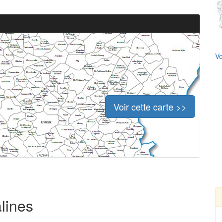
Vo
Voir cette carte >>
âlines