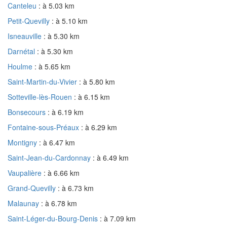
Canteleu
: à 5.03 km
Petit-Quevilly
: à 5.10 km
Isneauville
: à 5.30 km
Darnétal
: à 5.30 km
Houlme
: à 5.65 km
Saint-Martin-du-Vivier
: à 5.80 km
Sotteville-lès-Rouen
: à 6.15 km
Bonsecours
: à 6.19 km
Fontaine-sous-Préaux
: à 6.29 km
Montigny
: à 6.47 km
Saint-Jean-du-Cardonnay
: à 6.49 km
Vaupalière
: à 6.66 km
Grand-Quevilly
: à 6.73 km
Malaunay
: à 6.78 km
Saint-Léger-du-Bourg-Denis
: à 7.09 km