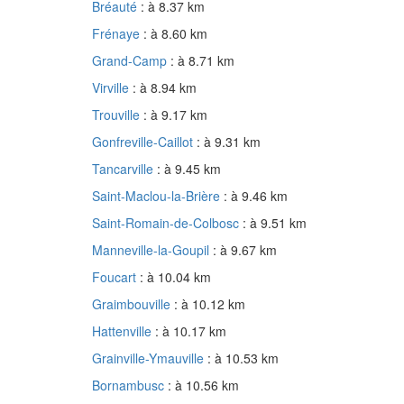
Bréauté
: à 8.37 km
Frénaye
: à 8.60 km
Grand-Camp
: à 8.71 km
Virville
: à 8.94 km
Trouville
: à 9.17 km
Gonfreville-Caillot
: à 9.31 km
Tancarville
: à 9.45 km
Saint-Maclou-la-Brière
: à 9.46 km
Saint-Romain-de-Colbosc
: à 9.51 km
Manneville-la-Goupil
: à 9.67 km
Foucart
: à 10.04 km
Graimbouville
: à 10.12 km
Hattenville
: à 10.17 km
Grainville-Ymauville
: à 10.53 km
Bornambusc
: à 10.56 km