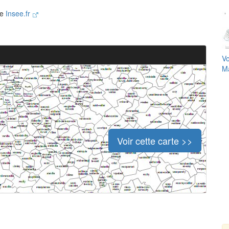
te
Insee.fr
Vo
Ma
Voir cette carte >>