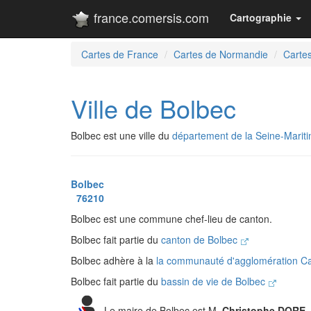
france.comersis.com
Cartographie
Cartes de France
Cartes de Normandie
Cartes
Ville de Bolbec
Bolbec est une ville du
département de la Seine-Marit
Bolbec
76210
Bolbec est une commune chef-lieu de canton.
Bolbec fait partie du
canton de Bolbec
Bolbec adhère à la
la communauté d'agglomération C
Bolbec fait partie du
bassin de vie de Bolbec
Le maire de Bolbec est M.
Christophe DORE
-