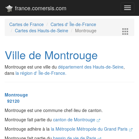
france.comersis.com
Toggl
navig
Cartes de France
Cartes d' Île-de-France
Cartes des Hauts-de-Seine
Montrouge
Ville de Montrouge
Montrouge est une ville du
département des Hauts-de-Seine
,
dans
la région d' Île-de-France.
Montrouge
92120
Montrouge est une commune chef-lieu de canton.
Montrouge fait partie du
canton de Montrouge
Montrouge adhère à la
la Métropole Métropole du Grand Paris
Montrouge fait partie du
bassin de vie de Paris