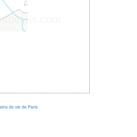
sins de vie de Paris