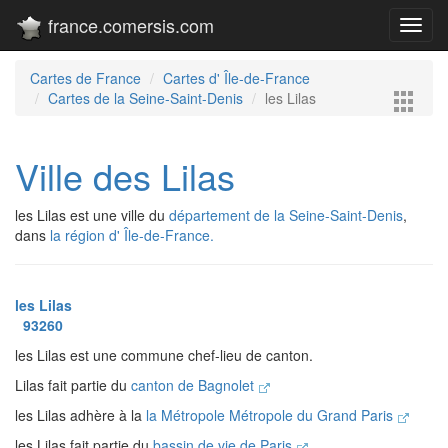
france.comersis.com
Toggl
navig
Cartes de France
Cartes d' Île-de-France
Cartes de la Seine-Saint-Denis
les Lilas
Ville des Lilas
les Lilas est une ville du
département de la Seine-Saint-Denis
,
dans
la région d' Île-de-France.
les Lilas
93260
les Lilas est une commune chef-lieu de canton.
Lilas fait partie du
canton de Bagnolet
les Lilas adhère à la
la Métropole Métropole du Grand Paris
les Lilas fait partie du
bassin de vie de Paris