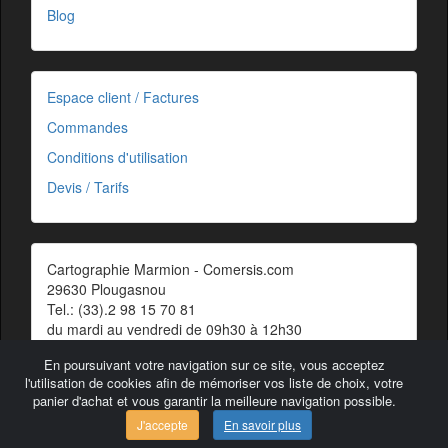
Blog
Espace client / Factures
Commandes
Conditions d'utilisation
Devis / Tarifs
Cartographie Marmion - Comersis.com
29630 Plougasnou
Tel.: (33).2 98 15 70 81
du mardi au vendredi de 09h30 à 12h30
Siret : 387 676 828 00057
En poursuivant votre navigation sur ce site, vous acceptez
Contact
l'utilisation de cookies afin de mémoriser vos liste de choix, votre
panier d'achat et vous garantir la meilleure navigation possible.
J'accepte
En savoir plus