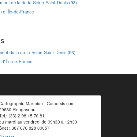
ent de la de-la-Seine-Saint-Denis (93)
 d' Île-de-France
es
nt de la de-la-Seine-Saint-Denis (93)
 d' Île-de-France
Cartographie Marmion - Comersis.com
29630 Plougasnou
Tel.: (33).2 98 15 70 81
du mardi au vendredi de 09h30 à 12h30
Siret : 387 676 828 00057
Contact