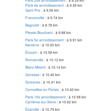
Paris 20e arrondissement
: à 9.29 km
Paris 6e arrondissement
: à 9.36 km
Saint-Prix
: à 9.56 km
Franconville
: à 9.74 km
Bagnolet
: à 9.78 km
Plessis-Bouchard
: à 9.88 km
Paris 5e arrondissement
: à 9.91 km
Nanterre
: à 10.03 km
Écouen
: à 10.08 km
Romainville
: à 10.12 km
Blanc-Mesnil
: à 10.14 km
Gonesse
: à 10.40 km
Suresnes
: à 10.41 km
Cormeilles-en-Parisis
: à 10.42 km
Paris 15e arrondissement
: à 10.58 km
Carrières-sur-Seine
: à 10.62 km
Ézanville
: à 10.79 km