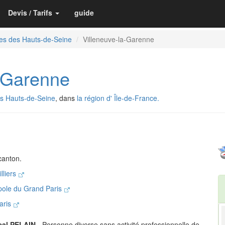
Devis / Tarifs
guide
es des Hauts-de-Seine
Villeneuve-la-Garenne
a-Garenne
s Hauts-de-Seine
, dans
la région d' Île-de-France.
canton.
lliers
pole du Grand Paris
aris
cal PELAIN
- Personne diverse sans activité professionnelle de