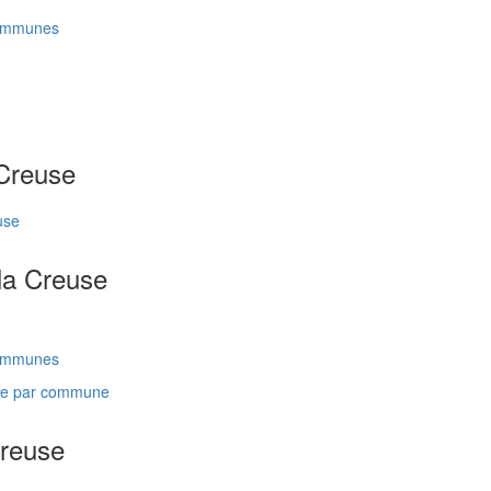
communes
 Creuse
use
la Creuse
communes
une par commune
Creuse