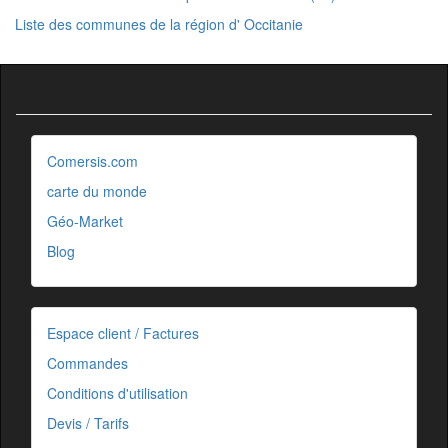
Liste des communes de la région d' Occitanie
Comersis.com
carte du monde
Géo-Market
Blog
Espace client / Factures
Commandes
Conditions d'utilisation
Devis / Tarifs