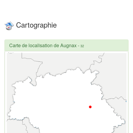
Cartographie
Carte de localisation de Augnax
-
32