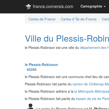
france.comersis.com
Cartographie
Cartes de France
Cartes d' Île-de-France
Cart
Ville du Plessis-Robi
le Plessis-Robinson est une ville du
département des 
le Plessis-Robinson
92350
le Plessis-Robinson est une commune chef-lieu de can
Plessis-Robinson fait partie du
canton de Châtenay-M
le Plessis-Robinson adhère à la
la Métropole Métropo
le Plessis-Robinson fait partie du
bassin de vie de Par
Le maire du Plessis-Robinson est M.
Philipp