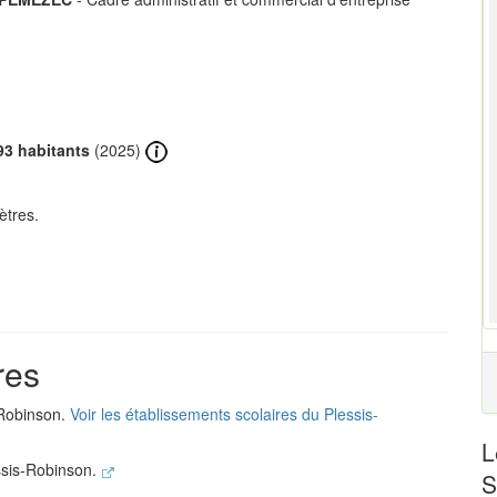
93 habitants
(2025)
ètres.
res
-Robinson.
Voir les établissements scolaires du Plessis-
L
ssis-Robinson.
S