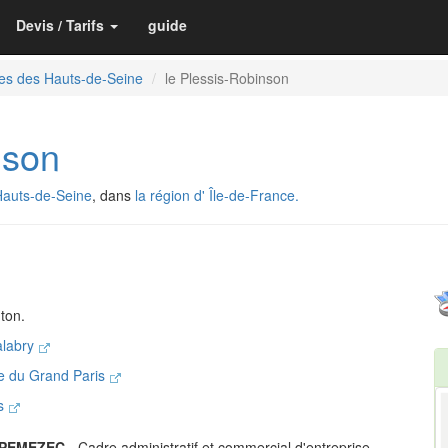
Devis / Tarifs
guide
es des Hauts-de-Seine
le Plessis-Robinson
nson
Hauts-de-Seine
, dans
la région d' Île-de-France.
ton.
alabry
le du Grand Paris
is
e PEMEZEC
- Cadre administratif et commercial d'entreprise