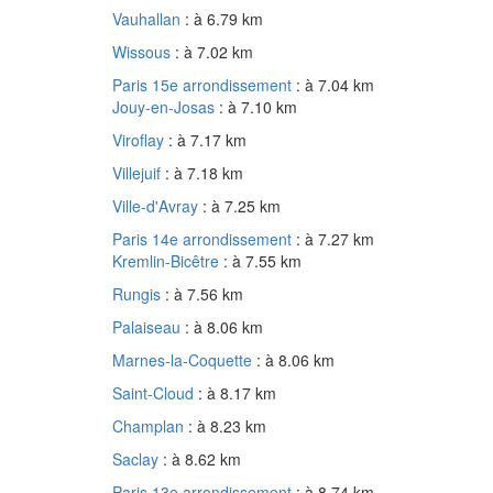
Vauhallan
: à 6.79 km
Wissous
: à 7.02 km
Paris 15e arrondissement
: à 7.04 km
Jouy-en-Josas
: à 7.10 km
Viroflay
: à 7.17 km
Villejuif
: à 7.18 km
Ville-d'Avray
: à 7.25 km
Paris 14e arrondissement
: à 7.27 km
Kremlin-Bicêtre
: à 7.55 km
Rungis
: à 7.56 km
Palaiseau
: à 8.06 km
Marnes-la-Coquette
: à 8.06 km
Saint-Cloud
: à 8.17 km
Champlan
: à 8.23 km
Saclay
: à 8.62 km
Paris 13e arrondissement
: à 8.74 km