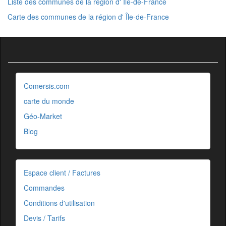
Liste des communes de la région d' Île-de-France
Carte des communes de la région d' Île-de-France
Comersis.com
carte du monde
Géo-Market
Blog
Espace client / Factures
Commandes
Conditions d'utilisation
Devis / Tarifs