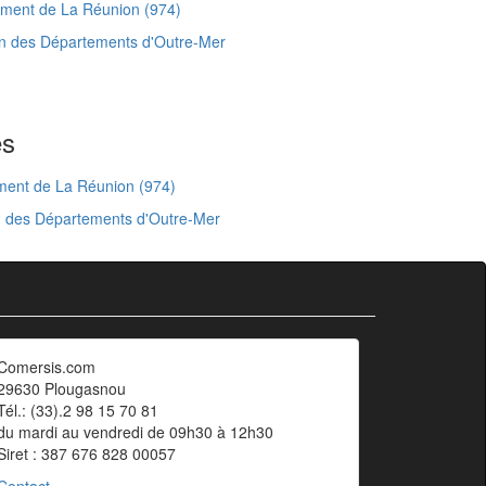
ment de La Réunion (974)
n des Départements d'Outre-Mer
es
ment de La Réunion (974)
n des Départements d'Outre-Mer
Comersis.com
29630 Plougasnou
Tél.: (33).2 98 15 70 81
du mardi au vendredi de 09h30 à 12h30
Siret : 387 676 828 00057
Contact