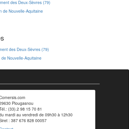
ment des Deux-Sèvres (79)
n de Nouvelle-Aquitaine
es
ment des Deux-Sèvres (79)
 de Nouvelle-Aquitaine
Comersis.com
29630 Plougasnou
Tél.: (33).2 98 15 70 81
du mardi au vendredi de 09h30 à 12h30
Siret : 387 676 828 00057
Contact