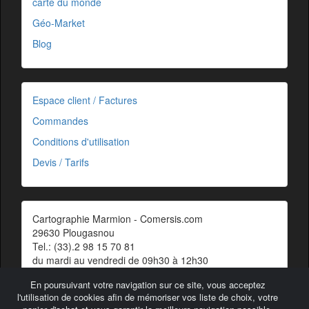
carte du monde
Géo-Market
Blog
Espace client / Factures
Commandes
Conditions d'utilisation
Devis / Tarifs
Cartographie Marmion - Comersis.com
29630 Plougasnou
Tel.: (33).2 98 15 70 81
du mardi au vendredi de 09h30 à 12h30
Siret : 387 676 828 00057
En poursuivant votre navigation sur ce site, vous acceptez
Contact
l'utilisation de cookies afin de mémoriser vos liste de choix, votre