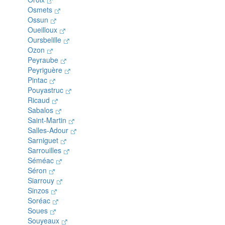
Osmets
Ossun
Oueilloux
Oursbelille
Ozon
Peyraube
Peyriguère
Pintac
Pouyastruc
Ricaud
Sabalos
Saint-Martin
Salles-Adour
Sarniguet
Sarrouilles
Séméac
Séron
Siarrouy
Sinzos
Soréac
Soues
Souyeaux