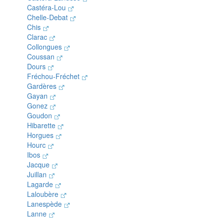
Castéra-Lou
Chelle-Debat
Chis
Clarac
Collongues
Coussan
Dours
Fréchou-Fréchet
Gardères
Gayan
Gonez
Goudon
Hibarette
Horgues
Hourc
Ibos
Jacque
Juillan
Lagarde
Laloubère
Lanespède
Lanne