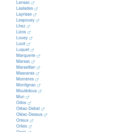
Lansac
Laslades
Layrisse
Lespouey
Lhez
Lizos
Louey
Louit
Luquet
Marquerie
Marsac
Marseillan
Mascaras
Momères
Montignac
Moulédous
Mun
Odos
Oléac-Debat
Oléac-Dessus
Orieux
Orleix
Oroix