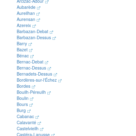
Arcizac-Adour
Aubarède
Aureilhan
Aurensan
Azereix
Barbazan-Debat
Barbazan-Dessus
Barry
Bazet
Bénac
Bernac-Debat
Bernac-Dessus
Bernadets-Dessus
Bordères-sur-l'Échez
Bordes
Bouilh-Péreuilh
Boulin
Bours
Burg
Cabanac
Calavanté
Castelvieilh
Castéra-Lanusse