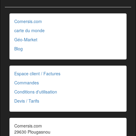
Comersis.com
carte du monde
Géo-Market
Blog
Espace client / Factures
Commandes
Conditions d'utilisation
Devis / Tarifs
Comersis.com
29630 Plougasnou