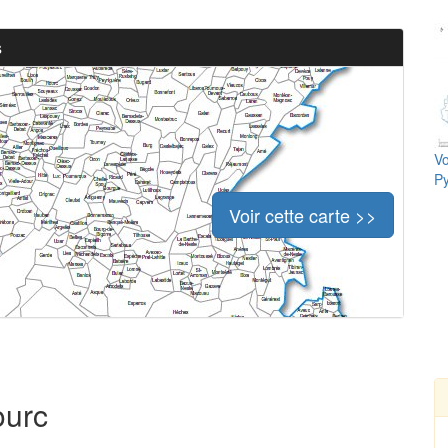
s
Vo
Py
Voir cette carte >>
ourc