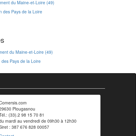
ent du Maine-et-Loire (49)
 des Pays de la Loire
es
ent du Maine-et-Loire (49)
 des Pays de la Loire
Comersis.com
29630 Plougasnou
Tél.: (33).2 98 15 70 81
du mardi au vendredi de 09h30 à 12h30
Siret : 387 676 828 00057
Contact