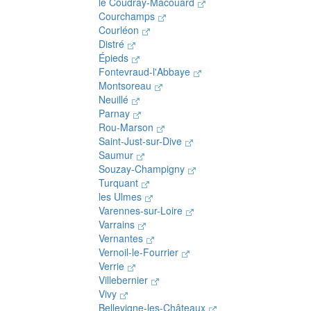
le Coudray-Macouard
Courchamps
Courléon
Distré
Épieds
Fontevraud-l'Abbaye
Montsoreau
Neuillé
Parnay
Rou-Marson
Saint-Just-sur-Dive
Saumur
Souzay-Champigny
Turquant
les Ulmes
Varennes-sur-Loire
Varrains
Vernantes
Vernoil-le-Fourrier
Verrie
Villebernier
Vivy
Bellevigne-les-Châteaux