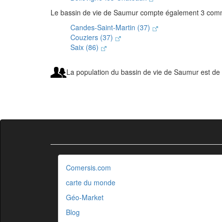
Le bassin de vie de Saumur compte également 3 comm
Candes-Saint-Martin (37)
Couziers (37)
Saix (86)
La population du bassin de vie de Saumur est de 
Comersis.com
carte du monde
Géo-Market
Blog