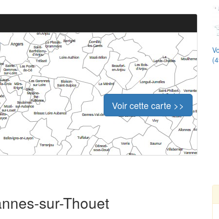
Vo
(4
Voir cette carte >>
tannes-sur-Thouet