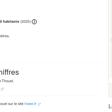
0 habitants
(2025)
ètres.
iffres
r-Thouet.
.
ouet sur le site
Insee.fr
L