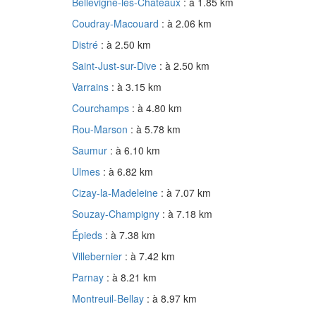
Bellevigne-les-Châteaux
: à 1.85 km
Coudray-Macouard
: à 2.06 km
Distré
: à 2.50 km
Saint-Just-sur-Dive
: à 2.50 km
Varrains
: à 3.15 km
Courchamps
: à 4.80 km
Rou-Marson
: à 5.78 km
Saumur
: à 6.10 km
Ulmes
: à 6.82 km
Cizay-la-Madeleine
: à 7.07 km
Souzay-Champigny
: à 7.18 km
Épieds
: à 7.38 km
Villebernier
: à 7.42 km
Parnay
: à 8.21 km
Montreuil-Bellay
: à 8.97 km