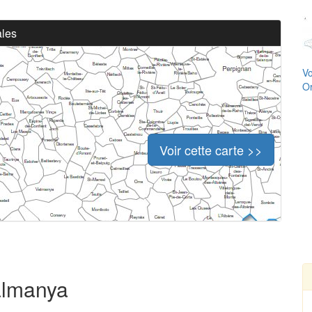
ales
Vo
Or
Voir cette carte >>
Valmanya