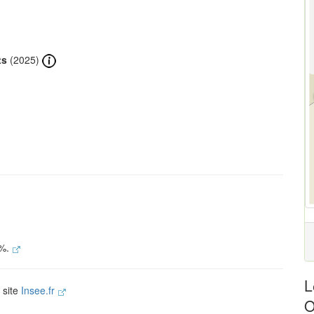
ts
(2025)
 %.
L
 site
Insee.fr
O